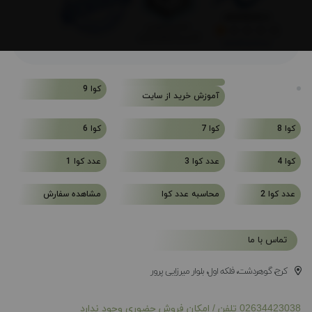
کوا 9
آموزش خرید از سایت
کوا 8
کوا 7
کوا 6
کوا 4
عدد کوا 3
عدد کوا 1
عدد کوا 2
محاسبه عدد کوا
مشاهده سفارش
تماس با ما
کرج، گوهردشت، فلکه اول، بلوار میرزایی پرور
02634423038 تلفن
/
امکان فروش حضوری وجود ندارد