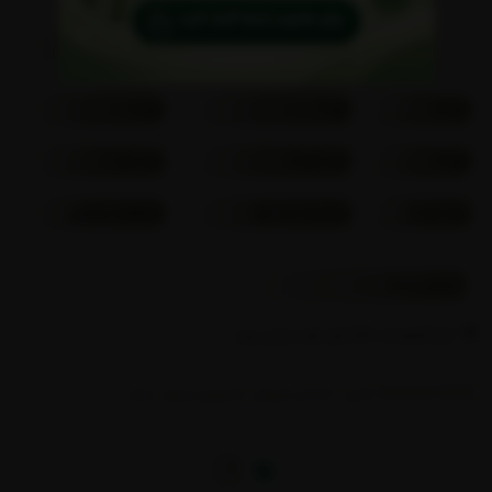
کوا 9
آموزش خرید از سایت
کوا 8
کوا 7
کوا 6
کوا 4
عدد کوا 3
عدد کوا 1
عدد کوا 2
محاسبه عدد کوا
مشاهده سفارش
تماس با ما
کرج، گوهردشت، فلکه اول، بلوار میرزایی پرور
02634423038 تلفن
/
امکان فروش حضوری وجود ندارد