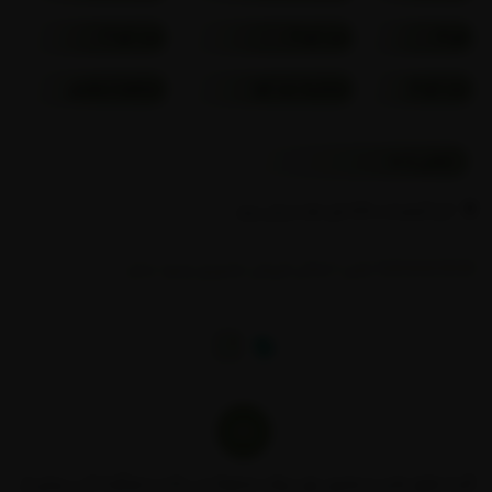
کوا 4
عدد کوا 3
عدد کوا 1
عدد کوا 2
محاسبه عدد کوا
مشاهده سفارش
تماس با ما
کرج، گوهردشت، فلکه اول، بلوار میرزایی پرور
02634423038 تلفن
/
امکان فروش حضوری وجود ندارد
کلیه حقوق مادی و معنوی برای نیرالند محفوظ می باشد و هرگونه کپی برداری از