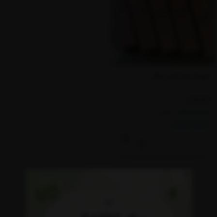
پنج پک عود ترکیبی نیرالند
2,500,000
1,980,000
تومان