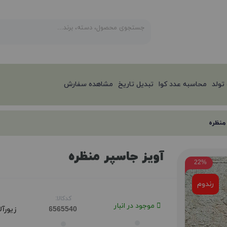
تولد
محاسبه عدد کوا
تبدیل تاریخ
مشاهده سفارش
منظره
آویز جاسپر منظره
22%
رندوم
کدکالا:
موجود در انبار
زیورآ