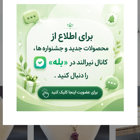
فروردین
%21
%21