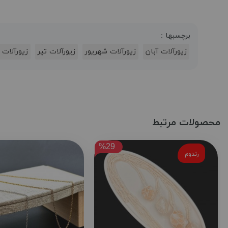
برچسبها :
زیورآلات آبان
زیورآلات شهریور
زیورآلات تیر
زیورآلات 
محصولات مرتبط
%29