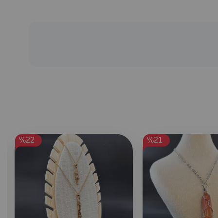
%22
%21