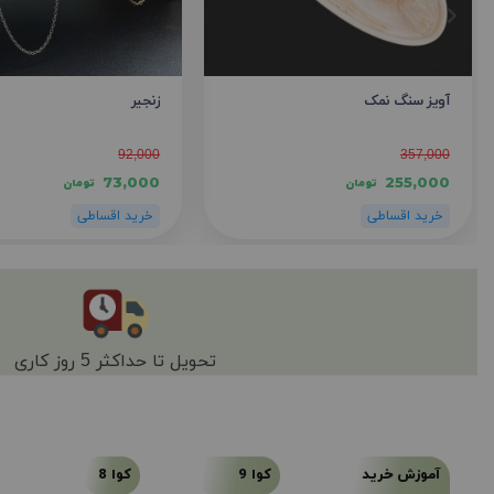
آویز سنگ نمک
زنجیر
92,000
357,000
73,000
255,000
تومان
تومان
تحویل تا حداکثر 5 روز کاری
آموزش خرید
کوا 9
کوا 8