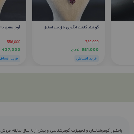
گردنبند گارنت انگوری با زنجیر استیل
آویز عقیق با ز
556,000
739,000
437,000
581,000
تومان
باحضور گوهرشناسان و تجهیزات گوهرشناسی و بیش از ۸ س