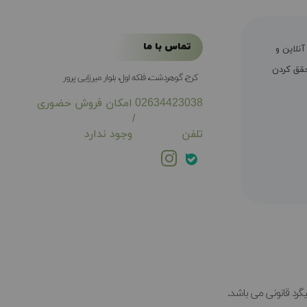
تماس با ما
ال سابقه فروش آنلاین و
ی محقق کردن
کرج، گوهردشت، فلکه اول، بلوار میرزایی پرور
02634423038
امکان فروش حضوری
/
تلفن
وجود ندارد
گرد قانونی می باشد.