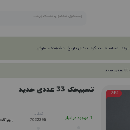
تولد
محاسبه عدد کوا
تبدیل تاریخ
مشاهده سفارش
ید
تسبیحک 33 عددی حدید
24%
کدکالا:
موجود در انبار
زیورآلا