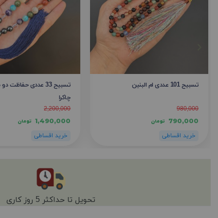
تسبیح 101 عددی ام البنین
تسبیح 33 عددی حفاظت 
چاکرا
2,200,000
980,000
1,490,000
790,000
تومان
تومان
تحویل تا حداکثر 5 روز کاری