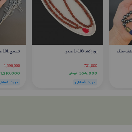
دو طرف سنگ
رودراکشا 108+1 عددی
تسبیح 101 عددی حدید سایز 8 میلیمتر
1,596,000
731,000
1,210,000
554,000
تومان