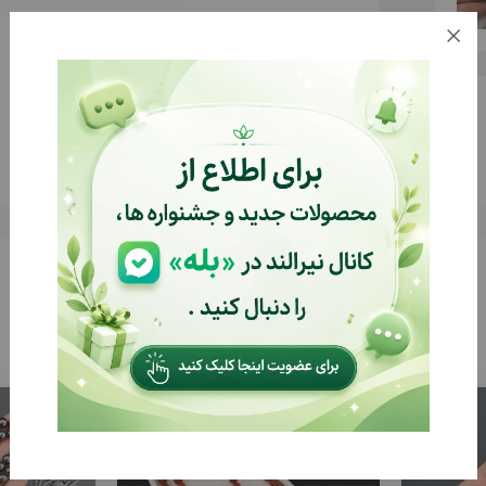
توضیحات
بازخوردها (0)
%24
%32