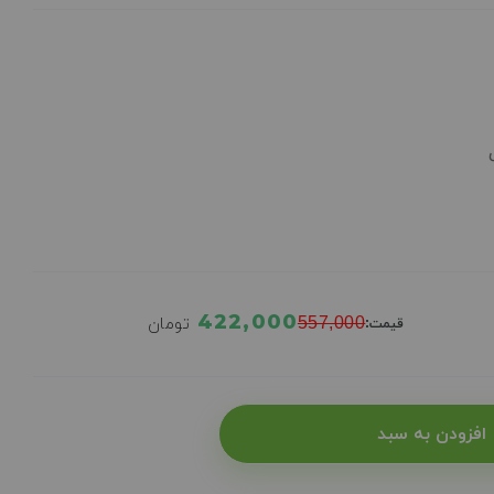
422,000
557,000
تومان
قیمت:
افزودن به سبد