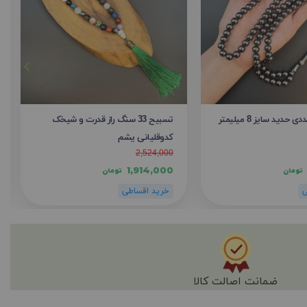
تسبیح 33 سنگ راز قدرت و شیخک
کدوقلیانی یشم
2,524,000
1,914,000
تومان
تومان
ضمانت اصالت کالا