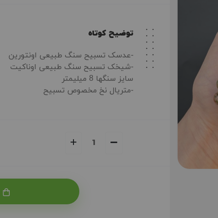
توضیح کوتاه
-عدسک تسبیح سنگ طبیعی اونتورین
-شیخک تسبیح سنگ طبیعی اوناکیت
سایز سنگها 8 میلیمتر
-متریال نخ مخصوص تسبیح