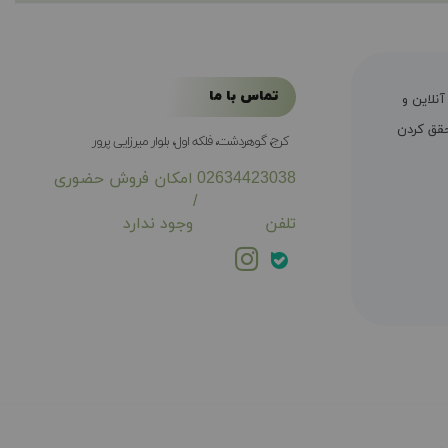
تماس با ما
ال سابقه فروش آنلاین و
ی محقق کردن
کرج، گوهردشت، فلکه اول، بلوار میرزایی پرور
02634423038
امکان فروش حضوری
/
تلفن
وجود ندارد