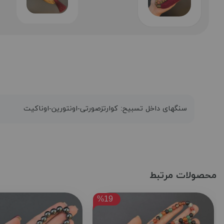
سنگهای داخل تسبیح: کوارتزصورتی-اونتورین-اوناکیت
محصولات مرتبط
%19