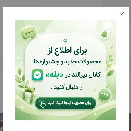
توضیحات
بازخوردها (0)
%24
%32