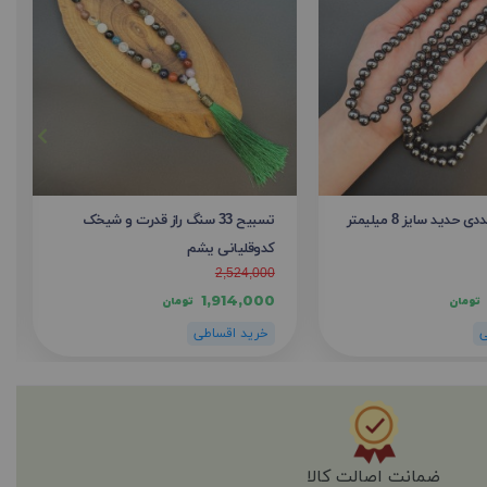
تسبیح 33 سنگ راز قدرت و شیخک
کدوقلیانی یشم
2,524,000
1,914,000
تومان
تومان
ضمانت اصالت کالا