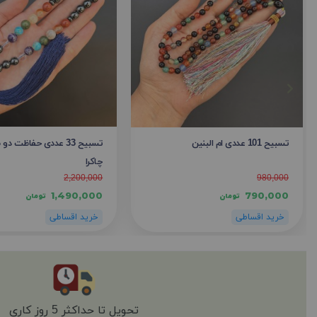
تسبیح 101 عددی ام البنین
تسبیح 33 عددی حفاظت 
چاکرا
2,200,000
980,000
1,490,000
790,000
تومان
تومان
تحویل تا حداکثر 5 روز کاری