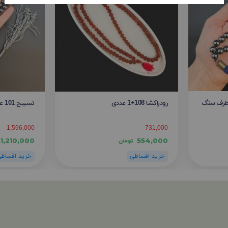
دو طرف سنگ
رودراکشا 108+1 عددی
تسبیح 101 عددی حدید سایز 8 میلیمتر
1,596,000
731,000
1,210,000
554,000
تومان