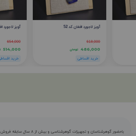
آویز لاجورد افغان کد 52
آویز لاجورد افغا
654,000
618,000
514,000
486,000
تومان
ت
باحضور گوهرشناسان و تجهیزات گوهرشناسی و بیش از ۸ س