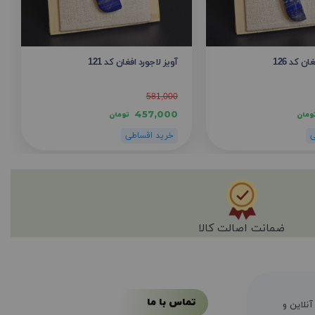
ن کد 126
آویز لاجورد افغان کد 121
581,000
457,000
ومان
تومان
ضمانت اصالت کالا
تماس با ما
ال سابقه فروش آنلاین و