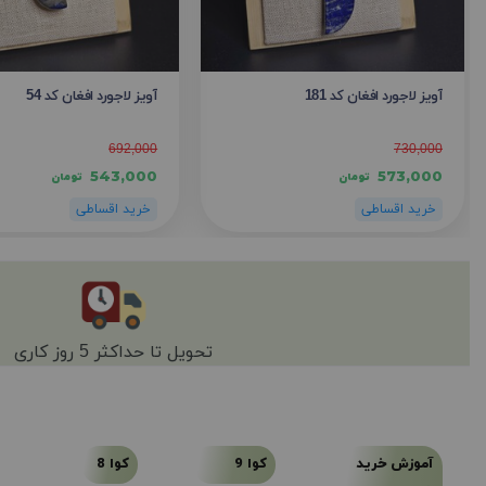
آویز لاجورد افغان کد 181
آویز لاجورد افغان کد 54
692,000
730,000
543,000
573,000
تومان
تومان
تحویل تا حداکثر 5 روز کاری
آموزش خرید
کوا 9
کوا 8