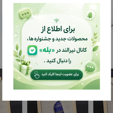
ریور
%21
%22