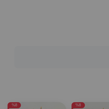
%8
%8