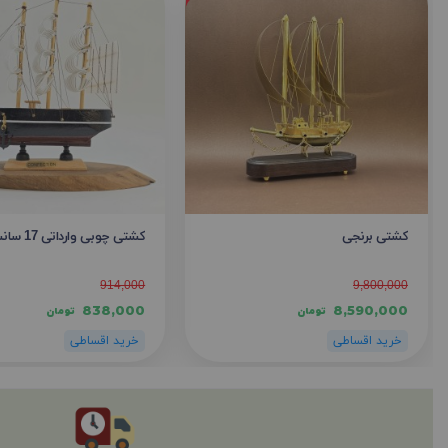
کشتی برنجی
کشتی چوبی وارداتی 17 سانت
914,000
9,800,000
838,000
8,590,000
تومان
تومان