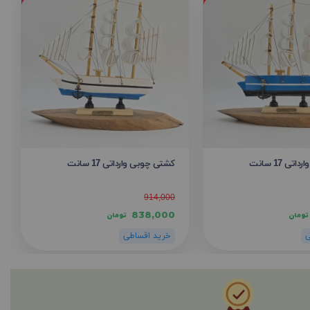
ی 17 سانت
کشتی چوبی وارداتی 17 سانت
914,000
838,000
تومان
تومان