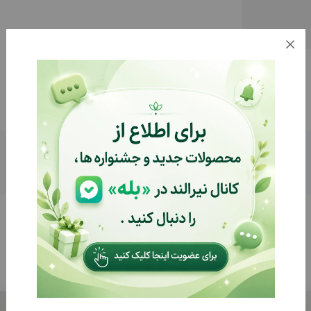
توضیحات
بازخوردها (0)
%8
%8