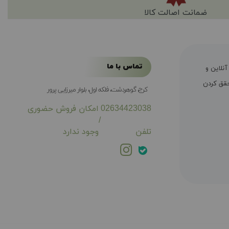
ضمانت اصالت کالا
تماس با ما
ال سابقه فروش آنلاین و
ی محقق کردن
کرج، گوهردشت، فلکه اول، بلوار میرزایی پرور
02634423038
امکان فروش حضوری
/
تلفن
وجود ندارد