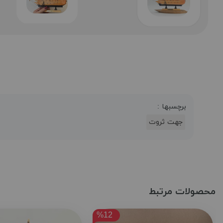
برچسبها :
جهت ثروت
محصولات مرتبط
%12