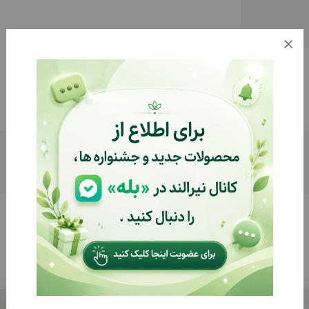
توضیحات
بازخوردها (0)
%8
%8