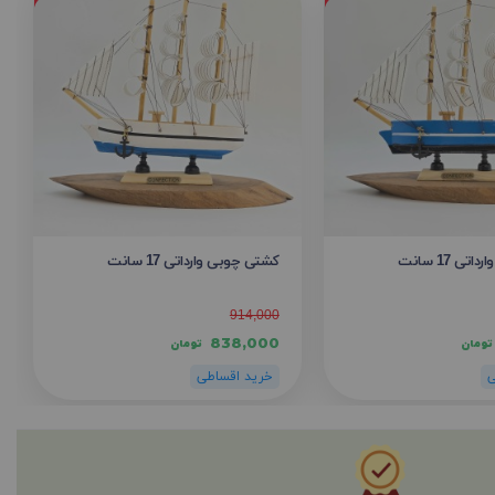
ی 17 سانت
کشتی چوبی وارداتی 17 سانت
914,000
838,000
تومان
تومان