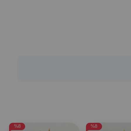
%8
%8