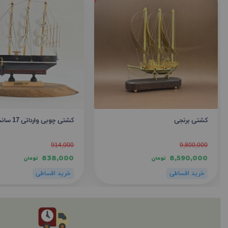
کشتی برنجی
کشتی چوبی وارداتی 17 سانت
914,000
9,800,000
838,000
8,590,000
تومان
تومان