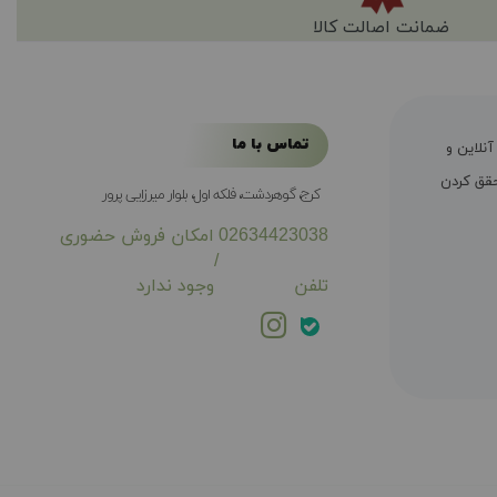
ضمانت اصالت کالا
تماس با ما
ال سابقه فروش آنلاین و
ی محقق کردن
کرج، گوهردشت، فلکه اول، بلوار میرزایی پرور
02634423038
امکان فروش حضوری
/
تلفن
وجود ندارد