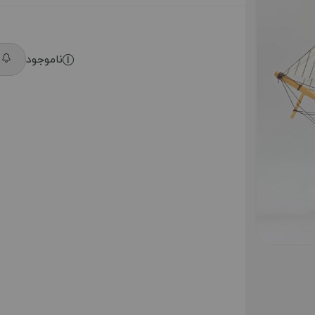
ناموجود
م