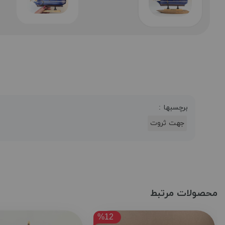
برچسبها :
جهت ثروت
محصولات مرتبط
%12