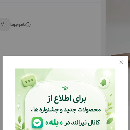
ناموجود
م
توضیحات
بازخوردها (0)