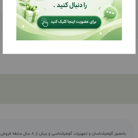
باحضور گوهرشناسان و تجهیزات گوهرشناسی و بیش از ۸ س