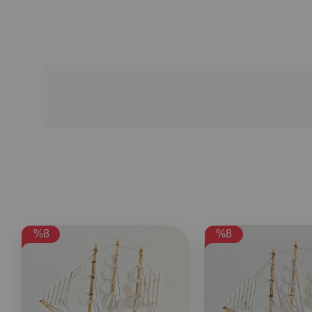
%8
%8