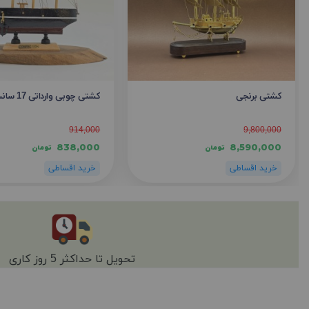
کشتی برنجی
کشتی چوبی وارداتی 17 سانت
914,000
9,800,000
838,000
8,590,000
تومان
تومان
تحویل تا حداکثر 5 روز کاری