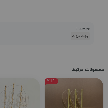
برچسبها :
جهت ثروت
محصولات مرتبط
%12