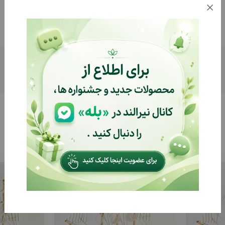
توضیحات
بازخوردها (0)
%8
%8