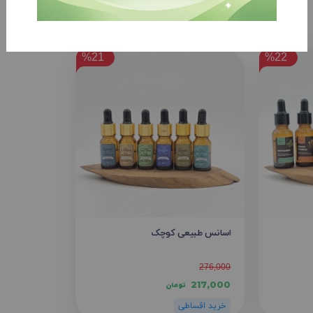
%21
%22
اسانس طبیعی کوچک
276,000
217,000
تومان