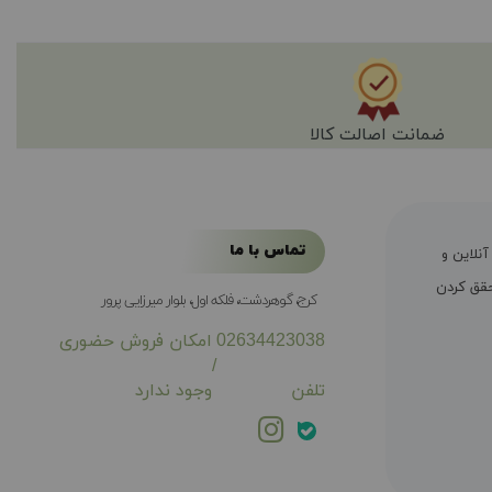
ضمانت اصالت کالا
تماس با ما
ال سابقه فروش آنلاین و
ی محقق کردن
کرج، گوهردشت، فلکه اول، بلوار میرزایی پرور
02634423038
امکان فروش حضوری
/
تلفن
وجود ندارد