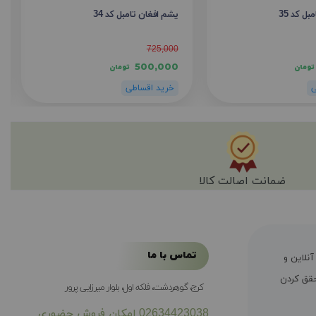
ل کد 35
یشم افغان تامبل کد 34
725,000
500,000
تومان
تومان
ضمانت اصالت کالا
تماس با ما
ال سابقه فروش آنلاین و
ی محقق کردن
کرج، گوهردشت، فلکه اول، بلوار میرزایی پرور
02634423038
امکان فروش حضوری