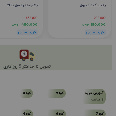
پک سنگ کیف پول
یشم افغان تامبل کد 39
653,000
233,000
450,000
150,000
تومان
تومان
تحویل تا حداکثر 5 روز کاری
آموزش خرید
کوا 9
کوا 8
از سایت
کوا 7
کوا 6
کوا 4