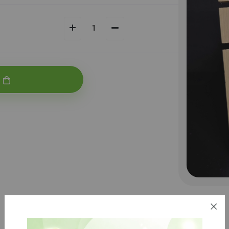
توضیحات
بازخوردها (0)